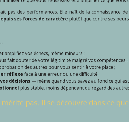
inimiser ce que vous réussissez et à amplifier ce que vous 
ît pas des performances. Elle naît de la connaissance de s
epuis ses forces de caractère
plutôt que contre ses peurs
i…
et amplifiez vos échecs, même mineurs ;
us fait douter de votre légitimité malgré vos compétences ;
robation des autres pour vous sentir à votre place ;
er réflexe
face à une erreur ou une difficulté ;
vos décisions
— même quand vous savez au fond ce qui est 
otionnel
plus stable, moins dépendant du regard des autres
 mérite pas. Il se découvre dans ce que