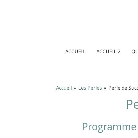
Passer
au
contenu
principal
ACCUEIL
ACCUEIL 2
QU
Accueil
»
Les Perles
»
Perle de Suc
Pe
Programme e