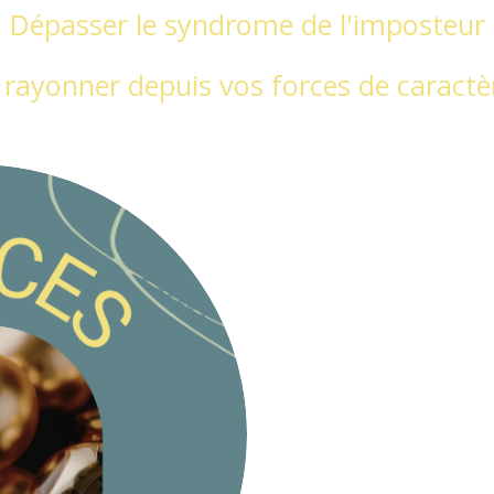
Dépasser le syndrome de l'imposteur
 rayonner depuis vos forces de caractè