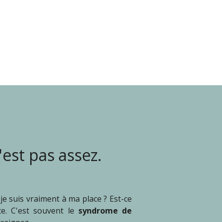
'est pas assez.
je suis vraiment à ma place ? Est-ce
ce. C'est souvent le
syndrome de