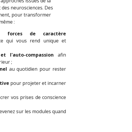
 approches issues de la
 des neurosciences. Des
uement, pour transformer
-même :
5 forces de caractère
e qui vous rend unique et
 et l'auto-compassion
afin
ieur ;
nel
au quotidien pour rester
tive
pour projeter et incarner
rer vos prises de conscience
 revenez sur les modules quand