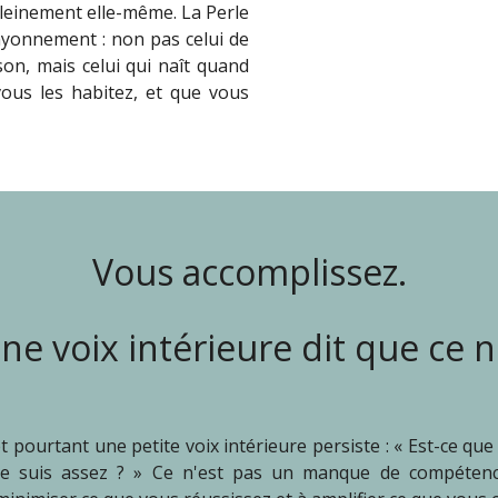
t pleinement elle-même. La Perle
ayonnement : non pas celui de
on, mais celui qui naît quand
ous les habitez, et que vous
Vous accomplissez.
ne voix intérieure dit que ce n
 pourtant une petite voix intérieure persiste : « Est-ce que 
 je suis assez ? » Ce n'est pas un manque de compéten