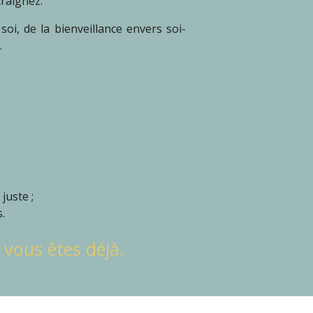
craignez.
oi, de la bienveillance envers soi-
.
juste ;
.
 vous êtes déjà.