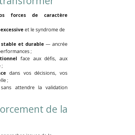
 transformer
vos forces de caractère
 excessive
et le syndrome de
 stable et durable
— ancrée
performances ;
tionnel
face aux défis, aux
 ;
nce
dans vos décisions, vos
le ;
ans attendre la validation
forcement de la