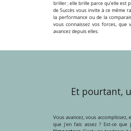
briller ; elle brille parce qu'elle es
de Succès vous invite à ce même r
la performance ou de la comparais
vous connaissez vos forces, que v
avancez depuis elles.
Et pourtant, u
Vous avancez, vous accomplissez, et
que j'en fais assez ? Est-ce que