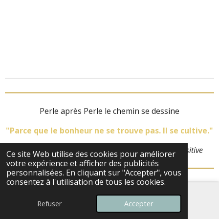
Perle après Perle le chemin se dessine
"Parce que le bonheur ne se trouve pas. Il se cultive."
Belle Thibaut, accompagnatrice en psychologie positive
Ce site Web utilise des cookies pour améliorer
votre expérience et afficher des publicités
personnalisées. En cliquant sur "Accepter", vous
consentez à l'utilisation de tous les cookies.
Refuser
Accepter
E-mail
Téléphone